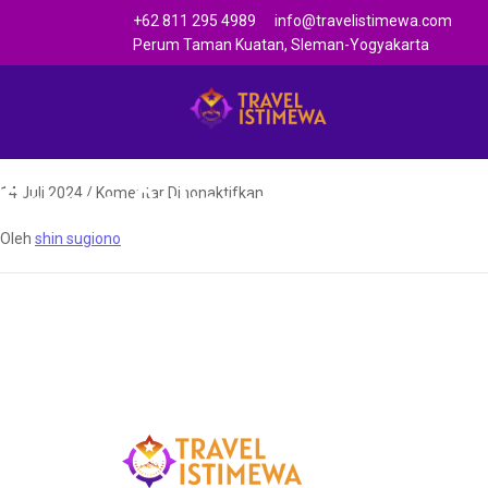
+62 811 295 4989
info@travelistimewa.com
Perum Taman Kuatan, Sleman-Yogyakarta
Bromo Sukapura Probolin
14 Juli 2024
/
Komentar Dinonaktifkan
Oleh
shin sugiono