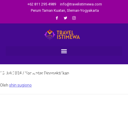
+62 811 295 4989
info@travelistimewa.com
Perum Taman Kuatan, Sleman-Yogyakarta
Paket Super Long
13 Juli 2024
/
Komentar Dinonaktifkan
Oleh
shin sugiono