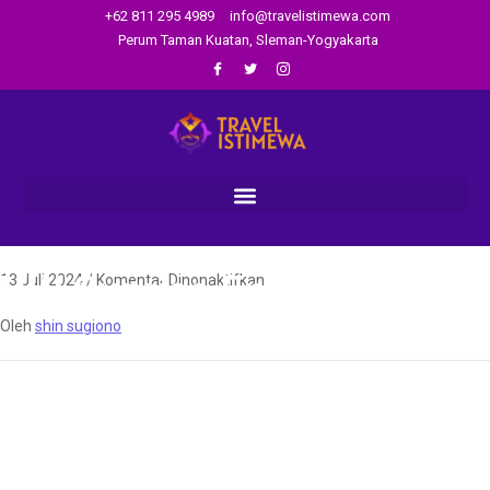
+62 811 295 4989
info@travelistimewa.com
Perum Taman Kuatan, Sleman-Yogyakarta
VW Sunrise Enam Langit
13 Juli 2024
/
Komentar Dinonaktifkan
Oleh
shin sugiono