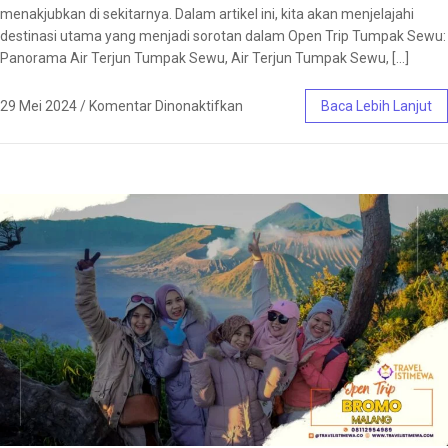
menakjubkan di sekitarnya. Dalam artikel ini, kita akan menjelajahi
destinasi utama yang menjadi sorotan dalam Open Trip Tumpak Sewu:
Panorama Air Terjun Tumpak Sewu, Air Terjun Tumpak Sewu, […]
29 Mei 2024
/
Komentar Dinonaktifkan
Baca Lebih Lanjut