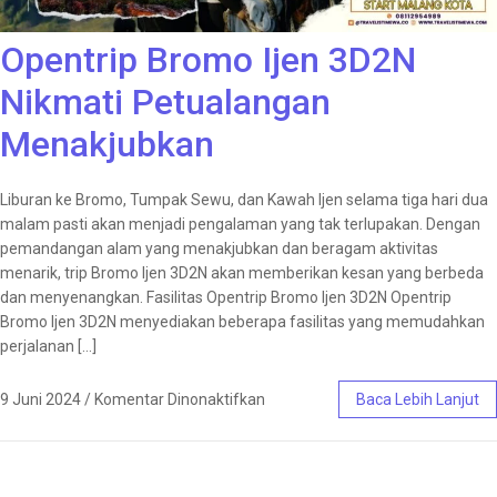
Opentrip Bromo Ijen 3D2N
Nikmati Petualangan
Menakjubkan
Liburan ke Bromo, Tumpak Sewu, dan Kawah Ijen selama tiga hari dua
malam pasti akan menjadi pengalaman yang tak terlupakan. Dengan
pemandangan alam yang menakjubkan dan beragam aktivitas
menarik, trip Bromo Ijen 3D2N akan memberikan kesan yang berbeda
dan menyenangkan. Fasilitas Opentrip Bromo Ijen 3D2N Opentrip
Bromo Ijen 3D2N menyediakan beberapa fasilitas yang memudahkan
perjalanan […]
9 Juni 2024
/
Komentar Dinonaktifkan
Baca Lebih Lanjut