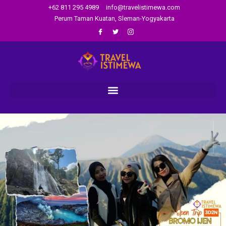
+62 811 295 4989
info@travelistimewa.com
Perum Taman Kuatan, Sleman-Yogyakarta