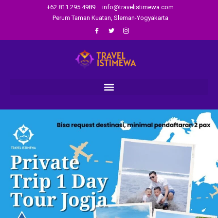
+62 811 295 4989
info@travelistimewa.com
Perum Taman Kuatan, Sleman-Yogyakarta