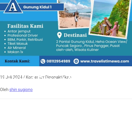
Jogja 1Day #A
19 Juli 2024
/
Komentar Dinonaktifkan
Oleh
shin sugiono