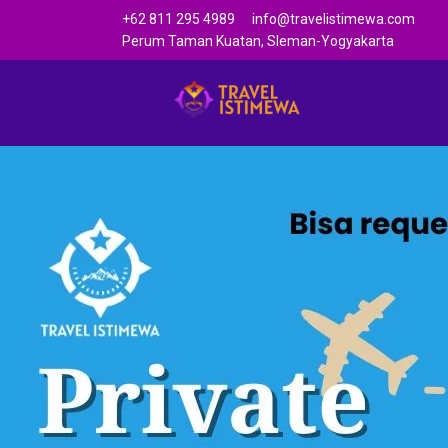
+62 811 295 4989
info@travelistimewa.com
Perum Taman Kuatan, Sleman-Yogyakarta