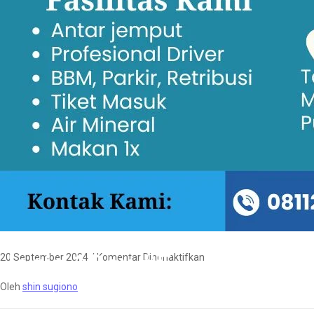
Jogja 1Day #E
20 September 2024
/
Komentar Dinonaktifkan
Oleh
shin sugiono