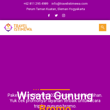
+62 811 295 4989
info@travelistimewa.com
Perum Taman Kuatan, Sleman-Yogyakarta
Wisata Gunung
Paket Wisata Bromo 2023 dengan banyak pilihan.
Yuk cek promonya! layanan terbaik untuk acara
Bromo
trip ke gunung bromo.